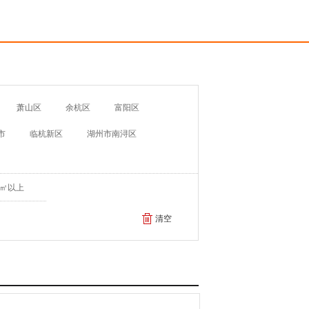
萧山区
余杭区
富阳区
市
临杭新区
湖州市南浔区
元/㎡以上
清空