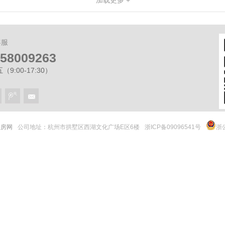
加载更多 +
客服
-58009263
9:00-17:30）
 快房网
公司地址：杭州市拱墅区西湖文化广场E区6楼
浙ICP备09096541号
浙公