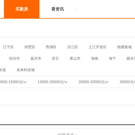
买新房
看资讯
江干区
拱墅区
西湖区
滨江区
之江开发区
钱塘新城
绍兴市
嘉兴市
其它
黄山市
海南
海宁
丽水
街道
未来科技城
0000-15000元/㎡
15000-20000元/㎡
20000-30000元/㎡
30000