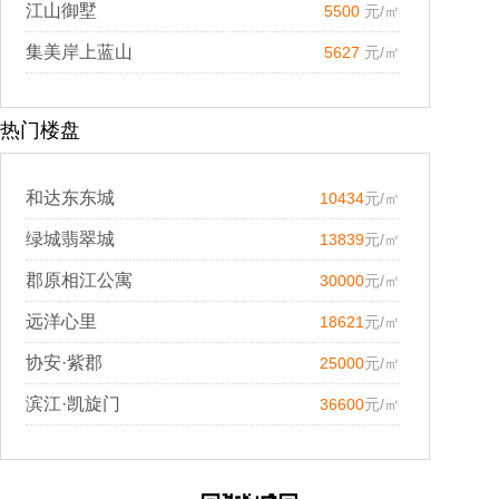
江山御墅
5500
元/㎡
集美岸上蓝山
5627
元/㎡
热门楼盘
和达东东城
10434
元/㎡
绿城翡翠城
13839
元/㎡
郡原相江公寓
30000
元/㎡
远洋心里
18621
元/㎡
协安·紫郡
25000
元/㎡
滨江·凯旋门
36600
元/㎡