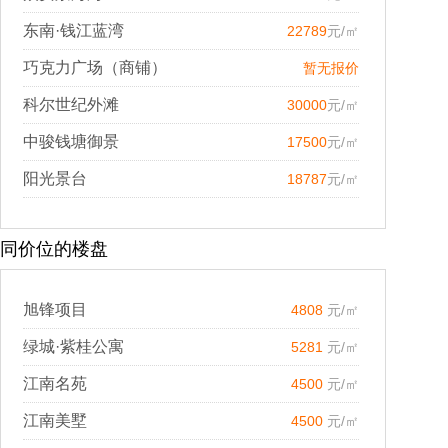
东南·钱江蓝湾
22789
元/㎡
巧克力广场（商铺）
暂无报价
科尔世纪外滩
30000
元/㎡
中骏钱塘御景
17500
元/㎡
阳光景台
18787
元/㎡
同价位的楼盘
旭锋项目
4808
元/㎡
绿城·紫桂公寓
5281
元/㎡
江南名苑
4500
元/㎡
江南美墅
4500
元/㎡