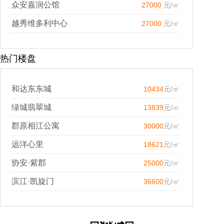
众安嘉润公馆
27000
元/㎡
越秀维多利中心
27000
元/㎡
热门楼盘
和达东东城
10434
元/㎡
绿城翡翠城
13839
元/㎡
郡原相江公寓
30000
元/㎡
远洋心里
18621
元/㎡
协安·紫郡
25000
元/㎡
滨江·凯旋门
36600
元/㎡