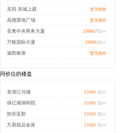
东田·东城上庭
暂无报价
高德置地广场
暂无报价
圣奥中央商务大厦
236667
元/㎡
万银国际大厦
29005
元/㎡
迪凯银座
暂无报价
同价位的楼盘
龙湖江与城
27000
元/㎡
保亿湘湖和院
27000
元/㎡
协安蓝郡
27000
元/㎡
方易筑品金座
27000
元/㎡