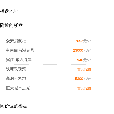
楼盘地址
附近的楼盘
众安启航社
7052
元/㎡
中南白马湖壹号
23000
元/㎡
滨江·东方海岸
946
元/㎡
钱塘玫瑰湾
暂无报价
高润云杉郡
15300
元/㎡
恒大城市之光
暂无报价
同价位的楼盘