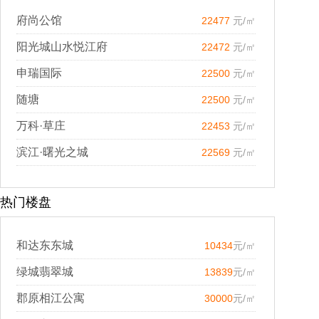
府尚公馆
22477
元/㎡
阳光城山水悦江府
22472
元/㎡
申瑞国际
22500
元/㎡
随塘
22500
元/㎡
万科·草庄
22453
元/㎡
滨江·曙光之城
22569
元/㎡
热门楼盘
和达东东城
10434
元/㎡
绿城翡翠城
13839
元/㎡
郡原相江公寓
30000
元/㎡