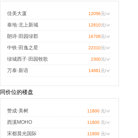
佳美大厦
12096
元/㎡
泰地·北上新城
12810
元/㎡
朗诗·田园绿郡
16708
元/㎡
中铁·田逸之星
22310
元/㎡
绿城西子·田园牧歌
2300
元/㎡
万泰·新语
14881
元/㎡
同价位的楼盘
赞成·美树
11800
元/㎡
西溪MOHO
11800
元/㎡
宋都晨光国际
11800
元/㎡