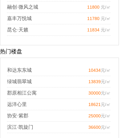
融创·微风之城
11800
元/㎡
嘉丰万悦城
11780
元/㎡
昆仑·天籁
11834
元/㎡
热门楼盘
和达东东城
10434
元/㎡
绿城翡翠城
13839
元/㎡
郡原相江公寓
30000
元/㎡
远洋心里
18621
元/㎡
协安·紫郡
25000
元/㎡
滨江·凯旋门
36600
元/㎡