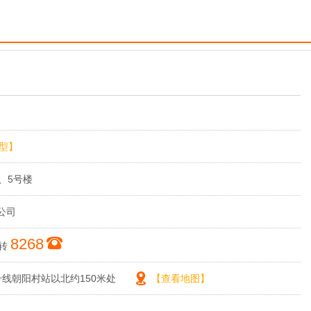
型】
2、5号楼
公司
8268
转
线朝阳村站以北约150米处
【查看地图】