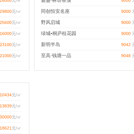
嘉盛·林语香溪
28000
元/㎡
9000
同创恒安名座
29800
元/㎡
9000
野风启城
25600
元/㎡
9000
绿城•桐庐桂花园
16000
元/㎡
9000
新明半岛
23100
元/㎡
9042
至高·钱塘一品
21000
元/㎡
9048
10434
元/㎡
13839
元/㎡
30000
元/㎡
18621
元/㎡