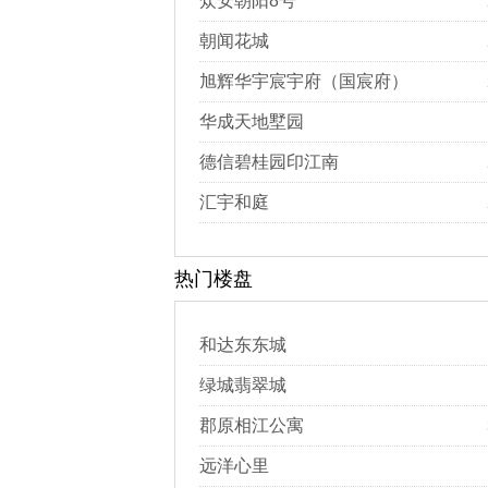
众安朝阳8号
朝闻花城
旭辉华宇宸宇府（国宸府）
华成天地墅园
德信碧桂园印江南
汇宇和庭
热门楼盘
和达东东城
绿城翡翠城
郡原相江公寓
远洋心里