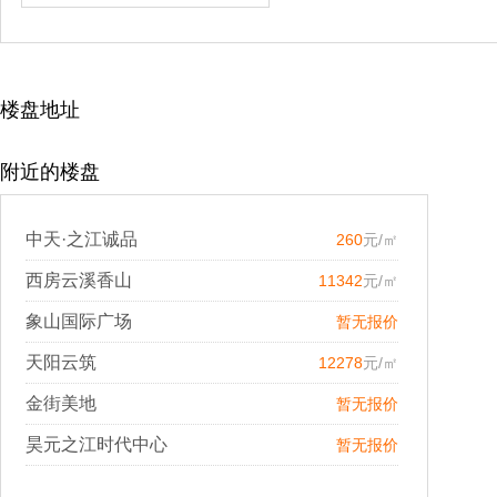
楼盘地址
附近的楼盘
中天·之江诚品
260
元/㎡
西房云溪香山
11342
元/㎡
象山国际广场
暂无报价
天阳云筑
12278
元/㎡
金街美地
暂无报价
昊元之江时代中心
暂无报价