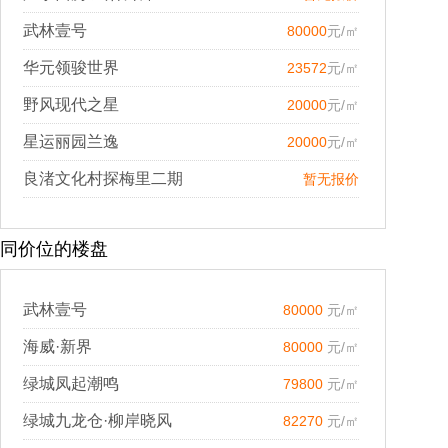
武林壹号
80000
元/㎡
华元领骏世界
23572
元/㎡
野风现代之星
20000
元/㎡
星运丽园兰逸
20000
元/㎡
良渚文化村探梅里二期
暂无报价
同价位的楼盘
武林壹号
80000
元/㎡
海威·新界
80000
元/㎡
绿城凤起潮鸣
79800
元/㎡
绿城九龙仓·柳岸晓风
82270
元/㎡