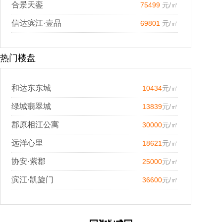
合景天銮
75499
元/㎡
信达滨江·壹品
69801
元/㎡
热门楼盘
和达东东城
10434
元/㎡
绿城翡翠城
13839
元/㎡
郡原相江公寓
30000
元/㎡
远洋心里
18621
元/㎡
协安·紫郡
25000
元/㎡
滨江·凯旋门
36600
元/㎡