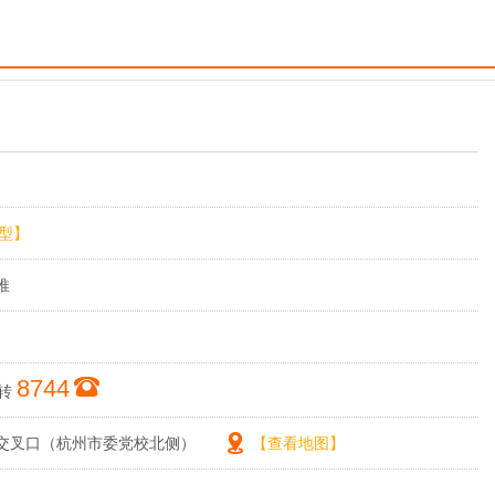
型】
推
8744
转
交叉口（杭州市委党校北侧）
【查看地图】