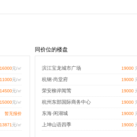
同价位的楼盘
滨江宝龙城市广场
16000
元/㎡
19000
杭钢·尚堂府
11000
元/㎡
19000
荣安柳岸闻莺
14500
元/㎡
19000
杭州东部国际商务中心
15000
元/㎡
19000
东海·闲湖城
暂无报价
19000
上坤山语四季
13871
元/㎡
19000