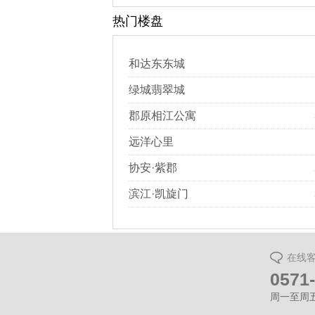
热门楼盘
和达东东城
绿城翡翠城
郡原相江公寓
远洋心里
协安·紫郡
滨江·凯旋门
在线
0571
周一至周五（