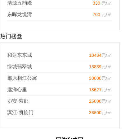
清源五韵峰
330
元/㎡
东晖龙悦湾
700
元/㎡
热门楼盘
和达东东城
10434
元/㎡
绿城翡翠城
13839
元/㎡
郡原相江公寓
30000
元/㎡
远洋心里
18621
元/㎡
协安·紫郡
25000
元/㎡
滨江·凯旋门
36600
元/㎡