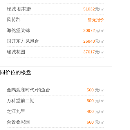
绿城·桃花源
51032
元/㎡
风荷郡
暂无报价
海伦堡棠锦
20972
元/㎡
国开东方凤凰台
26848
元/㎡
瑞城花园
37017
元/㎡
同价位的楼盘
金隅观澜时代•钓鱼台
500
元/㎡
万科堂前二期
500
元/㎡
之江九里
400
元/㎡
合景叠彩园
660
元/㎡