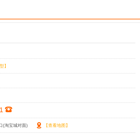
型】
11
口(淘宝城对面)
【查看地图】