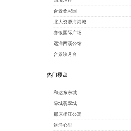
西溪泊岸
合景叠彩园
北大资源海港城
赛银国际广场
远洋西溪公馆
合景映月台
热门楼盘
和达东东城
绿城翡翠城
郡原相江公寓
远洋心里