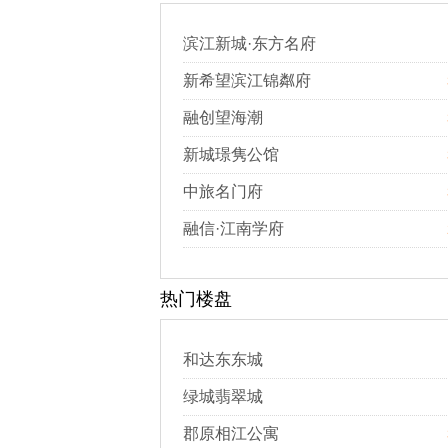
滨江新城·东方名府
新希望滨江锦粼府
融创望海潮
新城璟隽公馆
中旅名门府
融信·江南学府
热门楼盘
和达东东城
绿城翡翠城
郡原相江公寓