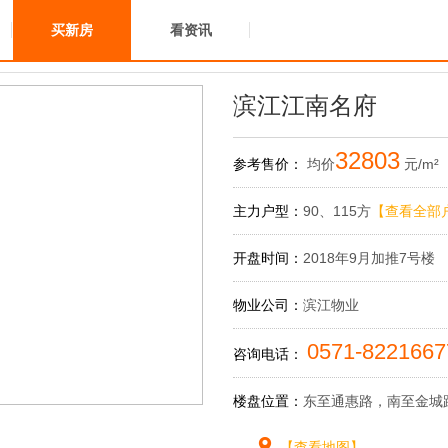
买新房
看资讯
滨江江南名府
32803
参考售价：
均价
元/m²
主力户型：
90、115方
【查看全部
开盘时间：
2018年9月加推7号楼
物业公司：
滨江物业
0571-822166
咨询电话：
楼盘位置：
东至通惠路，南至金城
【查看地图】