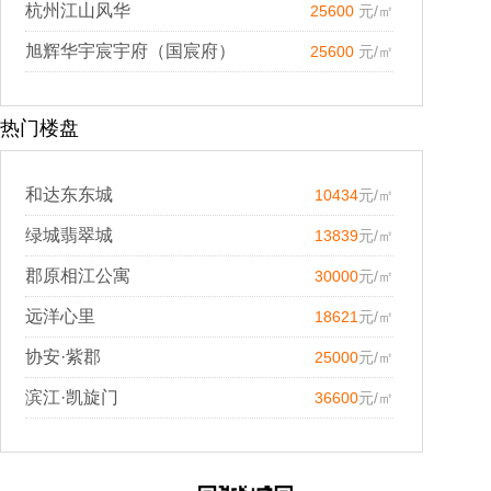
杭州江山风华
25600
元/㎡
旭辉华宇宸宇府（国宸府）
25600
元/㎡
热门楼盘
和达东东城
10434
元/㎡
绿城翡翠城
13839
元/㎡
郡原相江公寓
30000
元/㎡
远洋心里
18621
元/㎡
协安·紫郡
25000
元/㎡
滨江·凯旋门
36600
元/㎡