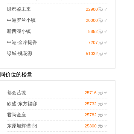
绿都鉴未来
22900
元/㎡
中港罗兰小镇
20000
元/㎡
新西湖小镇
8852
元/㎡
中港·金岸提香
7207
元/㎡
绿城·桃花源
51032
元/㎡
同价位的楼盘
都会艺境
25716
元/㎡
欣盛·东方福邸
25732
元/㎡
君尚金座
25782
元/㎡
东原旭辉璞·阅
25800
元/㎡