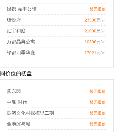
绿都·嘉丰公馆
暂无报价
珺悦府
23500
元/㎡
汇宇和庭
21000
元/㎡
万都晶典公寓
10396
元/㎡
绿都四季华庭
17021
元/㎡
同价位的楼盘
燕东园
暂无报价
中赢·时代
暂无报价
良渚文化村探梅里二期
暂无报价
金地滨与城
暂无报价