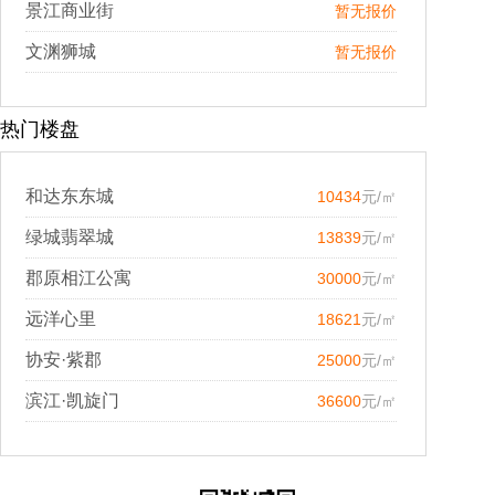
景江商业街
暂无报价
文渊狮城
暂无报价
热门楼盘
和达东东城
10434
元/㎡
绿城翡翠城
13839
元/㎡
郡原相江公寓
30000
元/㎡
远洋心里
18621
元/㎡
协安·紫郡
25000
元/㎡
滨江·凯旋门
36600
元/㎡