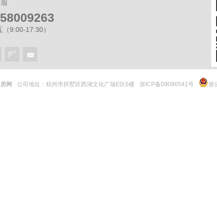
客服
-58009263
9:00-17:30）
 快房网
公司地址：杭州市拱墅区西湖文化广场E区6楼
浙ICP备09096541号
浙公