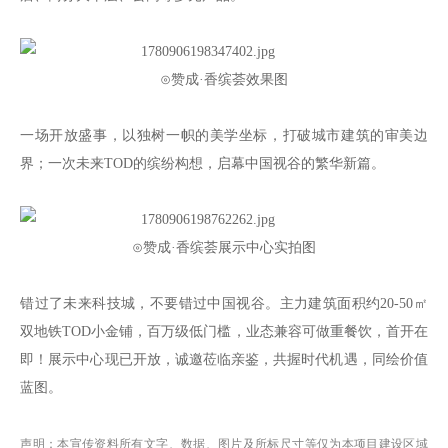
⊙赞成·香缤荟效果图
一场开放盛事，以独树一帜的美学坐标，打破城市建筑的审美边
界；一次未来TOD的缤纷构想，启幕中国视谷的繁华新篇。
⊙赞成·香缤荟展示中心实拍图
错过了未来科技城，不要错过中国视谷。主力建筑面积约20-50㎡
双地铁TOD小金铺，百万级低门槛，业态兼容可做重餐饮，首开在
即！展示中心现已开放，诚邀莅临亲鉴，共握时代机遇，同绘价值
蓝图。
声明：本宣传资料所有文字、数据、图片及所标尺寸等仅为本项目建设区域