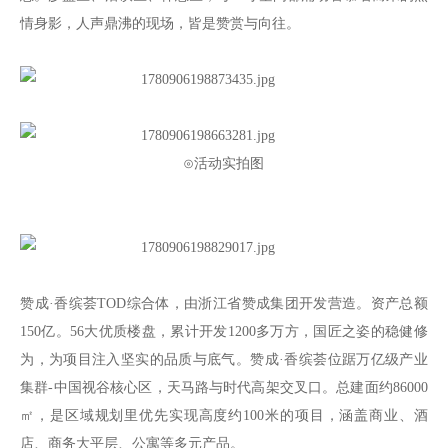
情身影，人声鼎沸的现场，皆是赞赏与向往。
⊙活动实拍图
赞成·香缤荟TOD综合体，由浙江省赞成集团开发营造。资产总额
150亿。56大优质楼盘，累计开发1200多万方，国匠之姿的稳健修
为，为项目注入坚实的品质与底气。赞成·香缤荟位踞万亿级产业
集群-中国视谷核心区，天马路与时代高架交叉口。总建面约86000
㎡，是区域规划里优先实现高度约100米的项目，涵盖商业、酒
店、商务大平层、公寓等多元产品。