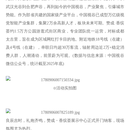
武汉光谷到合肥声谷，再到如今的中国视谷，产业聚焦，引爆城市
势能。作为部省共建的国家级产业平台，中国视谷已成型万亿级视
觉智能产业集群，集聚2万余高新人才，板块未来可期。赞成·香缤
荟约1.5万方公园游逛式街区商业，专业团队统一运营，对标成都
太古里，旨在成为区域网红打卡目的地。附近地铁18号线（在建）
及4号线（在建），串联日均超30万客流，辐射周边近2万+稳定消
费人群，人潮涌动，前景蔚为可观。(数据与信息来源：中国视谷
微信公众号，统计截至2025年底)
⊙活动实拍图
良辰吉时，礼炮齐鸣，赞成・香缤荟展示中心正式开门纳客，现场
氛围尤为热烈。