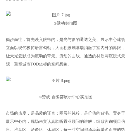
⊙活动实拍图
循步而往，首先映入眼帘的，是光与影的通透之美。展示中心建筑
立面以现代极简语言勾勒，大面积玻璃幕墙消融了室内外的界限，
让天光云影成为流动的背景。流动的曲线、通透的材质与沉浸式景
观，重塑城市TOD坐标的空间想象。
⊙赞成·香缤荟展示中心实拍图
市场的热度，是品质的证言；圈层的纯粹，是价值的背书。置身于
展示中心内，现场来宾认真聆听置业顾问的讲解，细致咨询项目信
息。沙盘区、洽谈区、休息区，每一寸空间都涌动着慕名而来的热