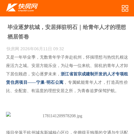
毕业逐梦杭城，安居择驻明石｜给青年人才的理想
栖居答卷
快房网
2026年06月11日 09:32
又是一年毕业季，无数青年学子奔赴杭州，怀揣理想与热忱扎根这
座活力之城。安居方能乐业，为让每一位来杭、留杭的青年人才卸
下居住顾虑，安心逐梦未来，
浙江省首宗成建制开发的人才专项租
赁住房项目——宁巢·明石公寓
，专属赋能青年人才，打造高性价
比、全配套、有温度的理想安居之所，为青春追梦保驾护航。
项目坐落于杭州城东新城核心区位，坐拥得天独厚的交通与生活配