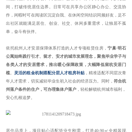
间，打破传统居住边界。日常可在共享办公区静心办公、交流协
作，闲暇时可在阅读区沉淀自我、在休闲空间结识同频好友，足不
出社区就能满足居住、创业、社交、休闲多重需求，让独居不孤
单，奋斗有伙伴。
依托杭州人才安居保障体系打造的人才专项租赁住房，
宁巢·明石
公寓始终践行引才、留才、安才的城市发展理念，聚焦毕业学子与
各类人才的安居需求，推出暖心保障政策，大幅降低留杭安居门
槛
。
灵活的租金机制搭配分层人才租房补贴
，精准适配不同层次青
年人才需求，切实减轻毕业生初入社会的经济压力。同时，
符合杭
州落户条件的住户，可办理集体户落户
，轻松解锁杭州城市福利，
安心扎根追梦。
居住品质上，项目贴心适配毕业生刚需，打造40-90㎡全精装现