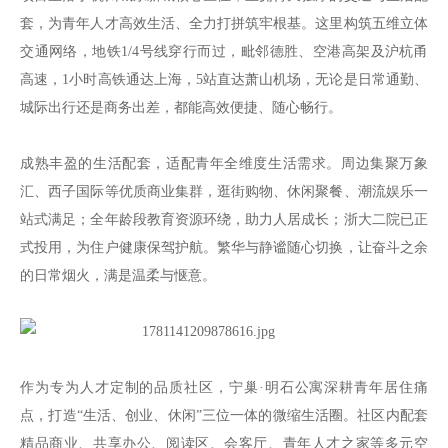
套，为青年人才高效生活、全力打拼筑牢根基。这里构筑五维立体
交通网络，地铁1/4号线穿行而过，毗邻德胜、空港高架及沪杭甬
高速，1小时高铁通达上海，5站直达萧山机场，无论是日常通勤、
城际出行还是商务出差，都能高效便捷、随心畅行。
成熟丰盈的生活配套，适配青年全维度生活需求。周边集聚万象
汇、西子国际等优质商业集群，逛街购物、休闲聚餐、潮流娱乐一
站式满足；全年龄段教育资源环绕，助力人居成长；浙大二院已正
式投用，为住户健康保驾护航。繁华与静谧随心切换，让奋斗之余
的日常烟火，满是温柔与惬意。
作为专为人才定制的品质社区，宁巢·明石公寓深耕青年居住痛
点，打造“生活、创业、休闲”三位一体的微缩生活圈。社区内配套
精品商业、共享办公、阅读区、会客厅、青年人才之家等多元空