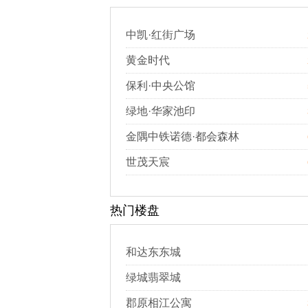
中凯·红街广场
黄金时代
保利·中央公馆
绿地·华家池印
金隅中铁诺德·都会森林
世茂天宸
热门楼盘
和达东东城
绿城翡翠城
郡原相江公寓