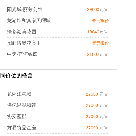
阳光城·丽兹公馆
29000
元/㎡
龙湖坤和滨康天曜城
暂无报价
绿都湖滨花园
19646
元/㎡
招商博奥花宸里
暂无报价
中天·官河锦庭
21802
元/㎡
同价位的楼盘
龙湖江与城
27000
元/㎡
保亿湘湖和院
27000
元/㎡
协安蓝郡
27000
元/㎡
方易筑品金座
27000
元/㎡