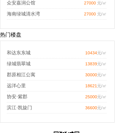
众安嘉润公馆
27000
元/㎡
海南绿城清水湾
27000
元/㎡
热门楼盘
和达东东城
10434
元/㎡
绿城翡翠城
13839
元/㎡
郡原相江公寓
30000
元/㎡
远洋心里
18621
元/㎡
协安·紫郡
25000
元/㎡
滨江·凯旋门
36600
元/㎡