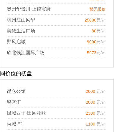
奥园华景川·上锦宸府
暂无报价
杭州江山风华
25600
元/㎡
美致生活广场
80
元/㎡
野风启城
9000
元/㎡
欣北钱江国际广场
5973
元/㎡
同价位的楼盘
昆仑公馆
2000
元/㎡
银杏汇
2000
元/㎡
绿城西子·田园牧歌
2300
元/㎡
尚城·墅
1100
元/㎡