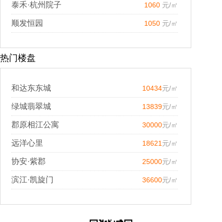
泰禾·杭州院子
1060
元/㎡
顺发恒园
1050
元/㎡
热门楼盘
和达东东城
10434
元/㎡
绿城翡翠城
13839
元/㎡
郡原相江公寓
30000
元/㎡
远洋心里
18621
元/㎡
协安·紫郡
25000
元/㎡
滨江·凯旋门
36600
元/㎡