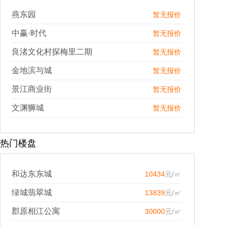
燕东园
暂无报价
中赢·时代
暂无报价
良渚文化村探梅里二期
暂无报价
金地滨与城
暂无报价
景江商业街
暂无报价
文渊狮城
暂无报价
热门楼盘
和达东东城
10434
元/㎡
绿城翡翠城
13839
元/㎡
郡原相江公寓
30000
元/㎡