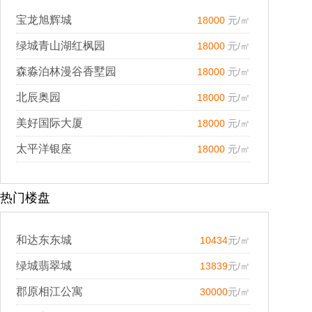
宝龙旭辉城
18000
元/㎡
绿城青山湖红枫园
18000
元/㎡
森淼泊林漫谷香墅园
18000
元/㎡
北辰奥园
18000
元/㎡
美好国际大厦
18000
元/㎡
太平洋银座
18000
元/㎡
热门楼盘
和达东东城
10434
元/㎡
绿城翡翠城
13839
元/㎡
郡原相江公寓
30000
元/㎡