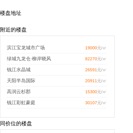
楼盘地址
附近的楼盘
滨江宝龙城市广场
19000
元/㎡
绿城九龙仓·柳岸晓风
82270
元/㎡
钱江水晶城
26591
元/㎡
天阳半岛国际
20911
元/㎡
高润云杉郡
15300
元/㎡
钱江彩虹豪庭
30107
元/㎡
同价位的楼盘