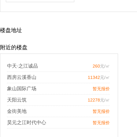
楼盘地址
附近的楼盘
中天·之江诚品
260
元/㎡
西房云溪香山
11342
元/㎡
象山国际广场
暂无报价
天阳云筑
12278
元/㎡
金街美地
暂无报价
昊元之江时代中心
暂无报价