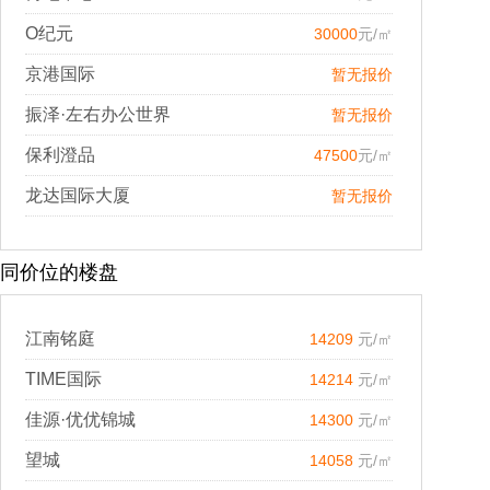
O纪元
30000
元/㎡
京港国际
暂无报价
振泽·左右办公世界
暂无报价
保利澄品
47500
元/㎡
龙达国际大厦
暂无报价
同价位的楼盘
江南铭庭
14209
元/㎡
TIME国际
14214
元/㎡
佳源·优优锦城
14300
元/㎡
望城
14058
元/㎡