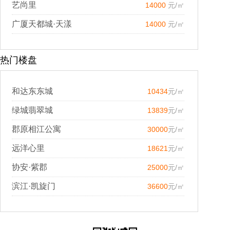
艺尚里
14000
元/㎡
广厦天都城·天漾
14000
元/㎡
热门楼盘
和达东东城
10434
元/㎡
绿城翡翠城
13839
元/㎡
郡原相江公寓
30000
元/㎡
远洋心里
18621
元/㎡
协安·紫郡
25000
元/㎡
滨江·凯旋门
36600
元/㎡