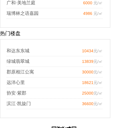
广和·美地兰庭
6000
元/㎡
瑞博林之语嘉园
4986
元/㎡
热门楼盘
和达东东城
10434
元/㎡
绿城翡翠城
13839
元/㎡
郡原相江公寓
30000
元/㎡
远洋心里
18621
元/㎡
协安·紫郡
25000
元/㎡
滨江·凯旋门
36600
元/㎡