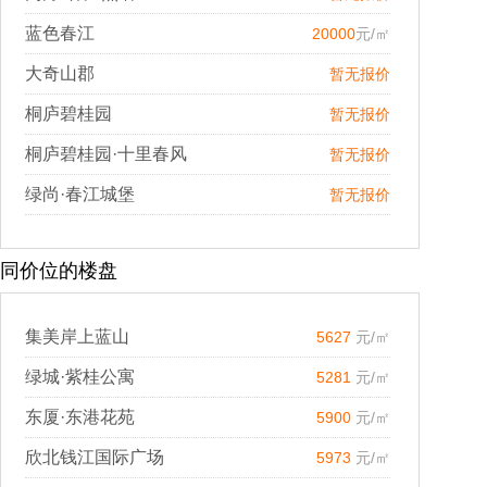
蓝色春江
20000
元/㎡
大奇山郡
暂无报价
桐庐碧桂园
暂无报价
桐庐碧桂园·十里春风
暂无报价
绿尚·春江城堡
暂无报价
同价位的楼盘
集美岸上蓝山
5627
元/㎡
绿城·紫桂公寓
5281
元/㎡
东厦·东港花苑
5900
元/㎡
欣北钱江国际广场
5973
元/㎡