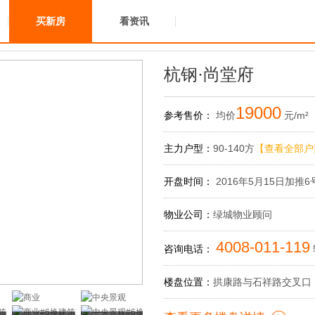
买新房
看资讯
杭钢·尚堂府
19000
参考售价：
均价
元/m²
主力户型：
90-140方
【查看全部户
开盘时间：
2016年5月15日加推
物业公司：
绿城物业顾问
4008-011-119
咨询电话：
楼盘位置：
拱康路与石祥路交叉口