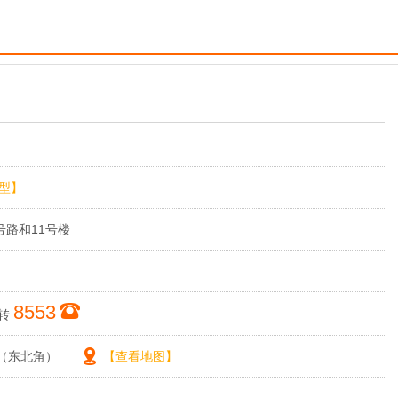
型】
6号路和11号楼
8553
转
（东北角）
【查看地图】