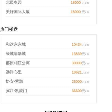
北辰奥园
18000
元/㎡
美好国际大厦
18000
元/㎡
热门楼盘
和达东东城
10434
元/㎡
绿城翡翠城
13839
元/㎡
郡原相江公寓
30000
元/㎡
远洋心里
18621
元/㎡
协安·紫郡
25000
元/㎡
滨江·凯旋门
36600
元/㎡