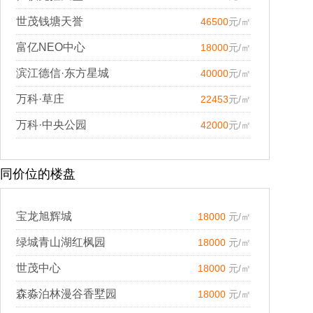
世茂钱塘天誉
46500
元/㎡
富亿NEO中心
18000
元/㎡
滨江德信·东方星城
40000
元/㎡
万科·草庄
22453
元/㎡
万科·中央公园
42000
元/㎡
同价位的楼盘
宝龙旭辉城
18000
元/㎡
绿城青山湖红枫园
18000
元/㎡
世茂中心
18000
元/㎡
森淼泊林漫谷香墅园
18000
元/㎡