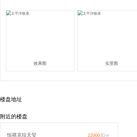
效果图
实景图
楼盘地址
附近的楼盘
恒祺克拉天玺
22000
元/㎡