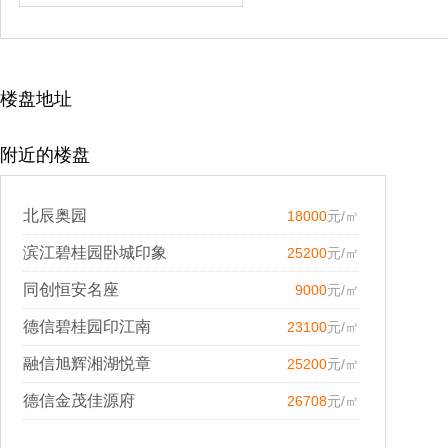
楼盘地址
附近的楼盘
北辰奥园
18000
元/㎡
滨江碧桂园卧城印象
25200
元/㎡
同创恒安名座
9000
元/㎡
德信碧桂园印江南
23100
元/㎡
融信旭辉湘湖悦章
25200
元/㎡
德信金茂佳源府
26708
元/㎡