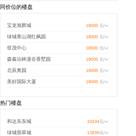
同价位的楼盘
宝龙旭辉城
18000
元/㎡
绿城青山湖红枫园
18000
元/㎡
世茂中心
18000
元/㎡
森淼泊林漫谷香墅园
18000
元/㎡
北辰奥园
18000
元/㎡
美好国际大厦
18000
元/㎡
热门楼盘
和达东东城
10434
元/㎡
绿城翡翠城
13839
元/㎡