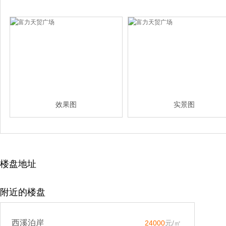
效果图
实景图
楼盘地址
附近的楼盘
西溪泊岸
24000
元/㎡