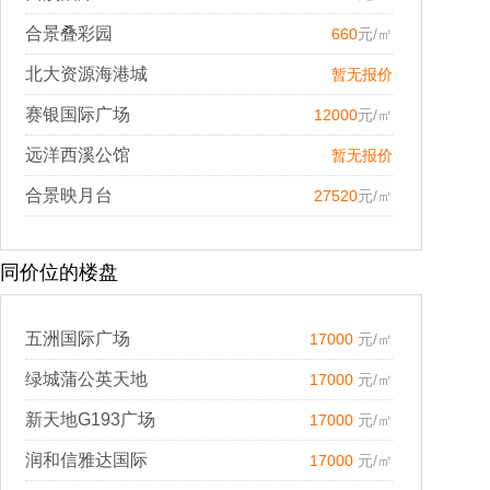
合景叠彩园
660
元/㎡
北大资源海港城
暂无报价
赛银国际广场
12000
元/㎡
远洋西溪公馆
暂无报价
合景映月台
27520
元/㎡
同价位的楼盘
五洲国际广场
17000
元/㎡
绿城蒲公英天地
17000
元/㎡
新天地G193广场
17000
元/㎡
润和信雅达国际
17000
元/㎡