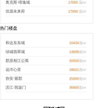
奥克斯·缔逸城
17000
元/㎡
佳源未来府
17000
元/㎡
热门楼盘
和达东东城
10434
元/㎡
绿城翡翠城
13839
元/㎡
郡原相江公寓
30000
元/㎡
远洋心里
18621
元/㎡
协安·紫郡
25000
元/㎡
滨江·凯旋门
36600
元/㎡