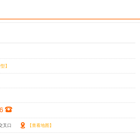
户型】
66
路交叉口
【查看地图】