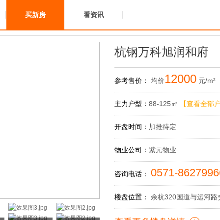
买新房
看资讯
杭钢万科旭润和府
12000
参考售价：
均价
元/m²
主力户型：
88-125㎡
【查看全部
开盘时间：
加推待定
物业公司：
紫元物业
0571-862799
咨询电话：
楼盘位置：
余杭320国道与运河