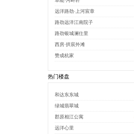
卓能·河畔轩
远洋路劲·上河宸章
路劲远洋江南院子
路劲银城澜仕里
西房·拱宸外滩
赞成杭家
热门楼盘
和达东东城
绿城翡翠城
郡原相江公寓
远洋心里