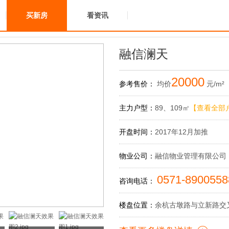
买新房
看资讯
融信澜天
20000
参考售价：
均价
元/m²
主力户型：
89、109㎡
【查看全部
开盘时间：
2017年12月加推
物业公司：
融信物业管理有限公司
0571-890055
咨询电话：
楼盘位置：
余杭古墩路与立新路交