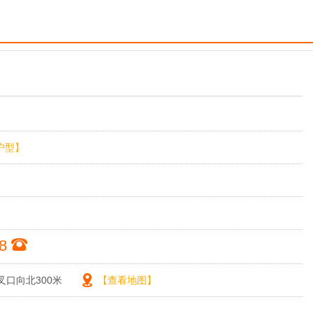
户型】
88
叉口向北300米
【查看地图】