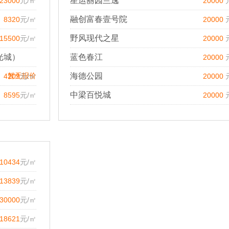
星运丽园兰逸
23000
元/㎡
20000
融创富春壹号院
8320
元/㎡
20000
野风现代之星
15500
元/㎡
20000
光城）
蓝色春江
20000
暂无报价
海德公园
4209
元/㎡
20000
中梁百悦城
8595
元/㎡
20000
10434
元/㎡
13839
元/㎡
30000
元/㎡
18621
元/㎡