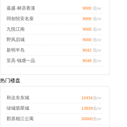
嘉盛·林语香溪
9000
元/㎡
同创恒安名座
9000
元/㎡
九悦江南
9000
元/㎡
野风启城
9000
元/㎡
新明半岛
9042
元/㎡
至高·钱塘一品
9048
元/㎡
热门楼盘
和达东东城
10434
元/㎡
绿城翡翠城
13839
元/㎡
郡原相江公寓
30000
元/㎡