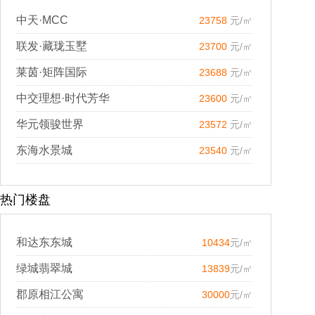
中天·MCC
23758
元/㎡
联发·藏珑玉墅
23700
元/㎡
莱茵·矩阵国际
23688
元/㎡
中交理想·时代芳华
23600
元/㎡
华元领骏世界
23572
元/㎡
东海水景城
23540
元/㎡
热门楼盘
和达东东城
10434
元/㎡
绿城翡翠城
13839
元/㎡
郡原相江公寓
30000
元/㎡