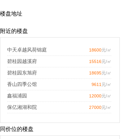
楼盘地址
附近的楼盘
中天卓越风荷锦庭
18600
元/㎡
碧桂园越溪府
15516
元/㎡
碧桂园东旭府
18695
元/㎡
香山四季公馆
9611
元/㎡
鑫福浦园
12000
元/㎡
保亿湘湖和院
27000
元/㎡
同价位的楼盘