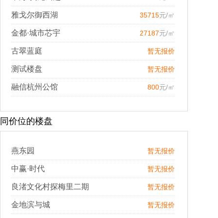
雅戈尔御西湖
35715
元/㎡
金都·城市芯宇
27187
元/㎡
古翠蓝庭
暂无报价
测试楼盘
暂无报价
融信杭州公馆
800
元/㎡
同价位的楼盘
燕东园
暂无报价
中赢·时代
暂无报价
良渚文化村探梅里二期
暂无报价
金地滨与城
暂无报价