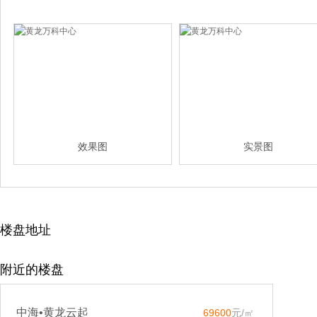
效果图
实景图
楼盘地址
附近的楼盘
中海•黄龙云起
69600
元/㎡