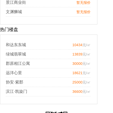
景江商业街
暂无报价
文渊狮城
暂无报价
热门楼盘
和达东东城
10434
元/㎡
绿城翡翠城
13839
元/㎡
郡原相江公寓
30000
元/㎡
远洋心里
18621
元/㎡
协安·紫郡
25000
元/㎡
滨江·凯旋门
36600
元/㎡