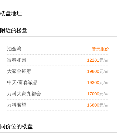
楼盘地址
附近的楼盘
泊金湾
暂无报价
富春和园
12281
元/㎡
大家金钰府
19800
元/㎡
中天·富春诚品
19300
元/㎡
万科大家九都会
17000
元/㎡
万科君望
16800
元/㎡
同价位的楼盘