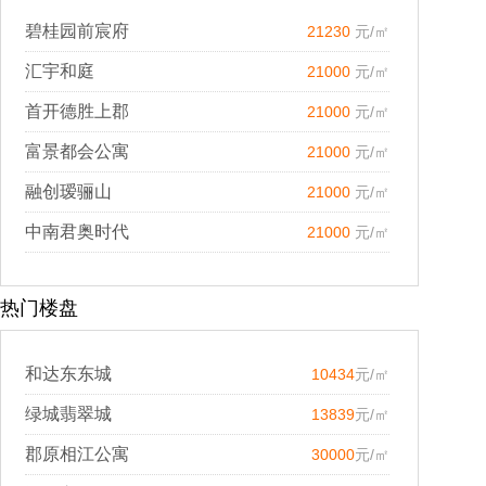
碧桂园前宸府
21230
元/㎡
汇宇和庭
21000
元/㎡
首开德胜上郡
21000
元/㎡
富景都会公寓
21000
元/㎡
融创瑷骊山
21000
元/㎡
中南君奥时代
21000
元/㎡
热门楼盘
和达东东城
10434
元/㎡
绿城翡翠城
13839
元/㎡
郡原相江公寓
30000
元/㎡