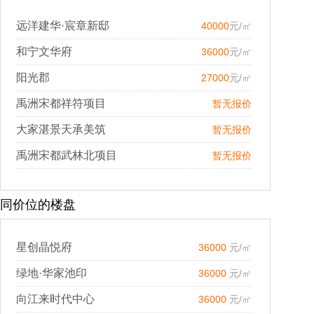
远洋建华·宸章新邸
40000
元/㎡
和宁文华府
36000
元/㎡
阳光郡
27000
元/㎡
禹洲宋都祥符项目
暂无报价
大家湛景天承美筑
暂无报价
禹洲宋都武林北项目
暂无报价
同价位的楼盘
星创晶悦府
36000
元/㎡
绿地·华家池印
36000
元/㎡
向江来时代中心
36000
元/㎡