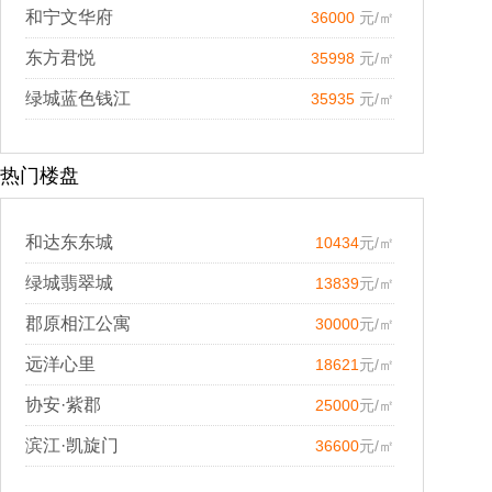
和宁文华府
36000
元/㎡
东方君悦
35998
元/㎡
绿城蓝色钱江
35935
元/㎡
热门楼盘
和达东东城
10434
元/㎡
绿城翡翠城
13839
元/㎡
郡原相江公寓
30000
元/㎡
远洋心里
18621
元/㎡
协安·紫郡
25000
元/㎡
滨江·凯旋门
36600
元/㎡