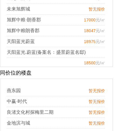
未来旭辉城
暂无报价
旭辉中粮·朗香郡
17000
元/㎡
旭辉中粮朗香郡
18047
元/㎡
天阳蓝光蔚蓝
18975
元/㎡
天阳蓝光.蔚蓝(备案名：盛景蔚蓝名邸)
18500
元/㎡
同价位的楼盘
燕东园
暂无报价
中赢·时代
暂无报价
良渚文化村探梅里二期
暂无报价
金地滨与城
暂无报价