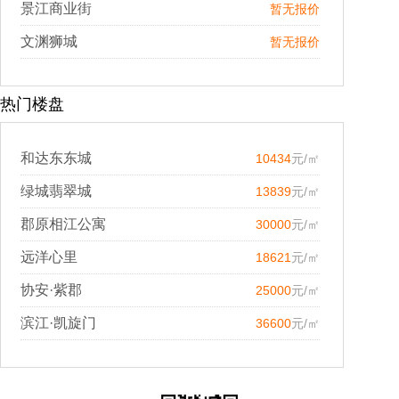
景江商业街
暂无报价
文渊狮城
暂无报价
热门楼盘
和达东东城
10434
元/㎡
绿城翡翠城
13839
元/㎡
郡原相江公寓
30000
元/㎡
远洋心里
18621
元/㎡
协安·紫郡
25000
元/㎡
滨江·凯旋门
36600
元/㎡