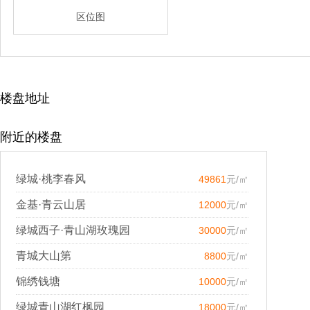
区位图
楼盘地址
附近的楼盘
绿城·桃李春风
49861
元/㎡
金基·青云山居
12000
元/㎡
绿城西子·青山湖玫瑰园
30000
元/㎡
青城大山第
8800
元/㎡
锦绣钱塘
10000
元/㎡
绿城青山湖红枫园
18000
元/㎡