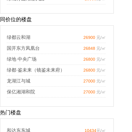
同价位的楼盘
绿都云和湖
26900
元/㎡
国开东方凤凰台
26848
元/㎡
绿地·中央广场
26800
元/㎡
绿都·鉴未来（镜鉴未来府）
26800
元/㎡
龙湖江与城
27000
元/㎡
保亿湘湖和院
27000
元/㎡
热门楼盘
和达东东城
10434
元/㎡