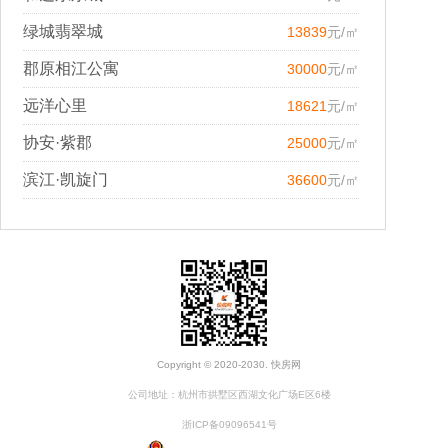
绿城翡翠城
13839
元/㎡
郡原相江公寓
30000
元/㎡
远洋心里
18621
元/㎡
协安·紫郡
25000
元/㎡
滨江·凯旋门
36600
元/㎡
Copyright © 2020-2030. 快房网
公司地址：杭州市拱墅区西湖文化广场E区6楼
浙ICP备09096541号