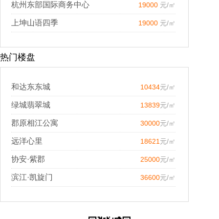
杭州东部国际商务中心
19000
元/㎡
上坤山语四季
19000
元/㎡
热门楼盘
和达东东城
10434
元/㎡
绿城翡翠城
13839
元/㎡
郡原相江公寓
30000
元/㎡
远洋心里
18621
元/㎡
协安·紫郡
25000
元/㎡
滨江·凯旋门
36600
元/㎡