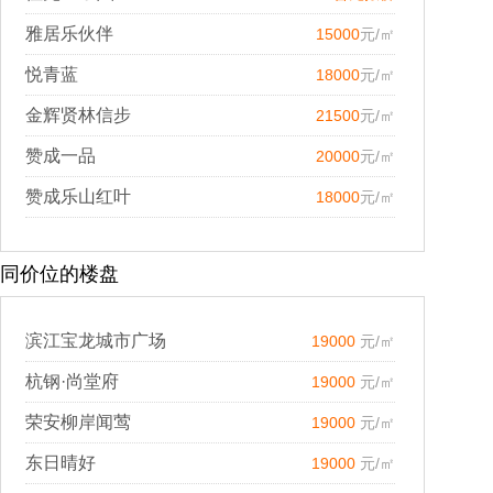
雅居乐伙伴
15000
元/㎡
悦青蓝
18000
元/㎡
金辉贤林信步
21500
元/㎡
赞成一品
20000
元/㎡
赞成乐山红叶
18000
元/㎡
同价位的楼盘
滨江宝龙城市广场
19000
元/㎡
杭钢·尚堂府
19000
元/㎡
荣安柳岸闻莺
19000
元/㎡
东日晴好
19000
元/㎡