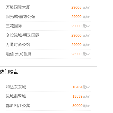
万银国际大厦
29005
元/㎡
阳光城·丽兹公馆
29000
元/㎡
三花国际
29000
元/㎡
交投绿城·明珠国际
29000
元/㎡
万通时尚公馆
29000
元/㎡
融信·永兴首府
28900
元/㎡
热门楼盘
和达东东城
10434
元/㎡
绿城翡翠城
13839
元/㎡
郡原相江公寓
30000
元/㎡