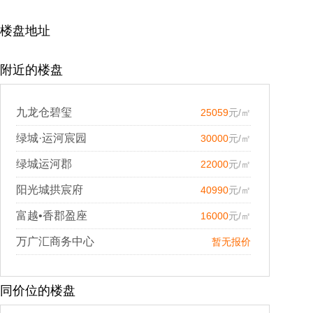
楼盘地址
附近的楼盘
九龙仓碧玺
25059
元/㎡
绿城·运河宸园
30000
元/㎡
绿城运河郡
22000
元/㎡
阳光城拱宸府
40990
元/㎡
富越•香郡盈座
16000
元/㎡
万广汇商务中心
暂无报价
同价位的楼盘