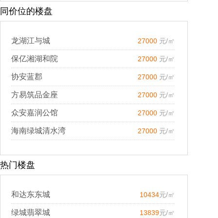
同价位的楼盘
龙湖江与城
27000
元/㎡
保亿湘湖和院
27000
元/㎡
协安蓝郡
27000
元/㎡
方易筑品金座
27000
元/㎡
众安嘉润公馆
27000
元/㎡
海南绿城清水湾
27000
元/㎡
热门楼盘
和达东东城
10434
元/㎡
绿城翡翠城
13839
元/㎡