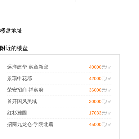
楼盘地址
附近的楼盘
远洋建华·宸章新邸
40000
元/㎡
景瑞申花郡
42000
元/㎡
荣安招商·祥宸府
36000
元/㎡
首开国风美域
30000
元/㎡
红杉雅园
17033
元/㎡
招商九龙仓·学院北麓
45000
元/㎡