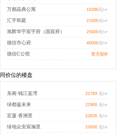
万都晶典公寓
10396
元/㎡
汇宇和庭
21000
元/㎡
旭辉华宇宸宇府（国宸府）
25600
元/㎡
德信市心府
46000
元/㎡
德信C公馆
暂无报价
同价位的楼盘
东南·钱江蓝湾
22789
元/㎡
绿都鉴未来
22900
元/㎡
宏厦·香洲里
22635
元/㎡
绿地众安宸瀚里
23000
元/㎡