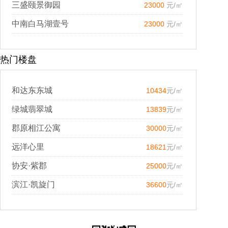
三盛颐景御园
23000
元/㎡
中南白马湖壹号
23000
元/㎡
热门楼盘
和达东东城
10434
元/㎡
绿城翡翠城
13839
元/㎡
郡原相江公寓
30000
元/㎡
远洋心里
18621
元/㎡
协安·紫郡
25000
元/㎡
滨江·凯旋门
36600
元/㎡