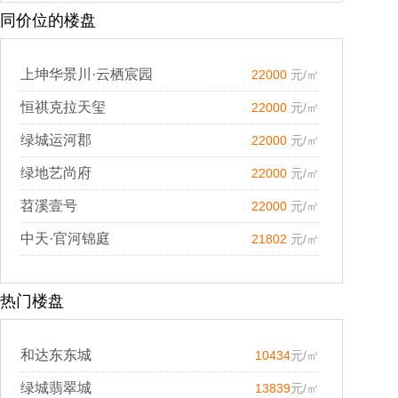
同价位的楼盘
上坤华景川·云栖宸园
22000
元/㎡
恒祺克拉天玺
22000
元/㎡
绿城运河郡
22000
元/㎡
绿地艺尚府
22000
元/㎡
苕溪壹号
22000
元/㎡
中天·官河锦庭
21802
元/㎡
热门楼盘
和达东东城
10434
元/㎡
绿城翡翠城
13839
元/㎡