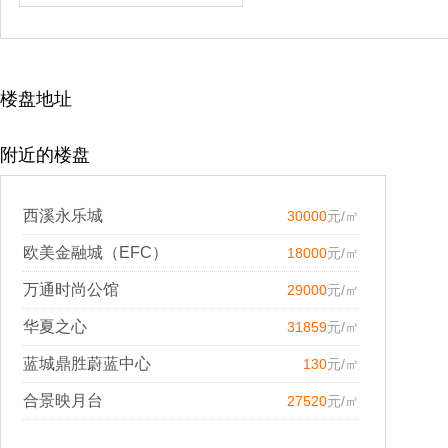
楼盘地址
附近的楼盘
西溪永乐城
30000
元/㎡
欧美金融城（EFC）
18000
元/㎡
万通时尚公馆
29000
元/㎡
华夏之心
31859
元/㎡
蓝城鼎胜蔚蓝中心
130
元/㎡
合景映月台
27520
元/㎡