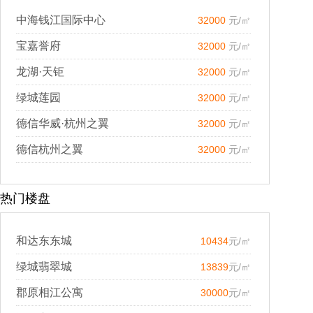
中海钱江国际中心
32000
元/㎡
宝嘉誉府
32000
元/㎡
龙湖·天钜
32000
元/㎡
绿城莲园
32000
元/㎡
德信华威·杭州之翼
32000
元/㎡
德信杭州之翼
32000
元/㎡
热门楼盘
和达东东城
10434
元/㎡
绿城翡翠城
13839
元/㎡
郡原相江公寓
30000
元/㎡