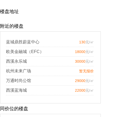
楼盘地址
附近的楼盘
蓝城鼎胜蔚蓝中心
130
元/㎡
欧美金融城（EFC）
18000
元/㎡
西溪永乐城
30000
元/㎡
杭州未来广场
暂无报价
万通时尚公馆
29000
元/㎡
西溪蓝海城
22000
元/㎡
同价位的楼盘