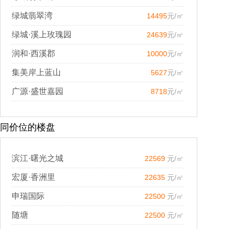
绿城翡翠湾
14495
元/㎡
绿城·溪上玫瑰园
24639
元/㎡
润和·西溪郡
10000
元/㎡
集美岸上蓝山
5627
元/㎡
广源·盛世嘉园
8718
元/㎡
同价位的楼盘
滨江·曙光之城
22569
元/㎡
宏厦·香洲里
22635
元/㎡
申瑞国际
22500
元/㎡
随塘
22500
元/㎡