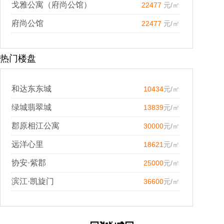
戈雅公寓（府尚公馆）
22477
元/㎡
府尚公馆
22477
元/㎡
热门楼盘
和达东东城
10434
元/㎡
绿城翡翠城
13839
元/㎡
郡原相江公寓
30000
元/㎡
远洋心里
18621
元/㎡
协安·紫郡
25000
元/㎡
滨江·凯旋门
36600
元/㎡