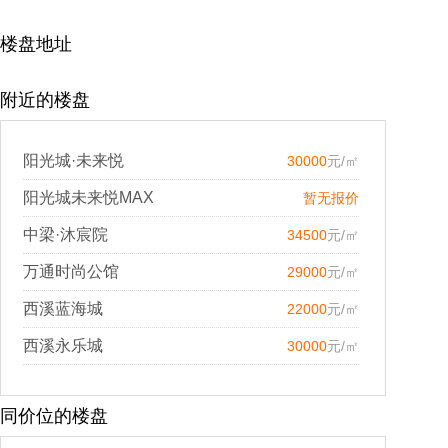
楼盘地址
附近的楼盘
阳光城·未来悦
30000
元/㎡
阳光城未来悦MAX
暂无报价
中梁·沐宸院
34500
元/㎡
万通时尚公馆
29000
元/㎡
西溪蓝海城
22000
元/㎡
西溪永乐城
30000
元/㎡
同价位的楼盘