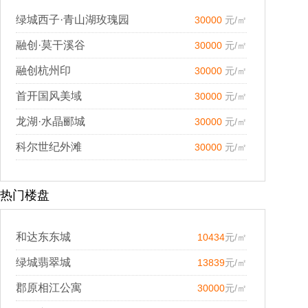
绿城西子·青山湖玫瑰园
30000
元/㎡
融创·莫干溪谷
30000
元/㎡
融创杭州印
30000
元/㎡
首开国风美域
30000
元/㎡
龙湖·水晶郦城
30000
元/㎡
科尔世纪外滩
30000
元/㎡
热门楼盘
和达东东城
10434
元/㎡
绿城翡翠城
13839
元/㎡
郡原相江公寓
30000
元/㎡