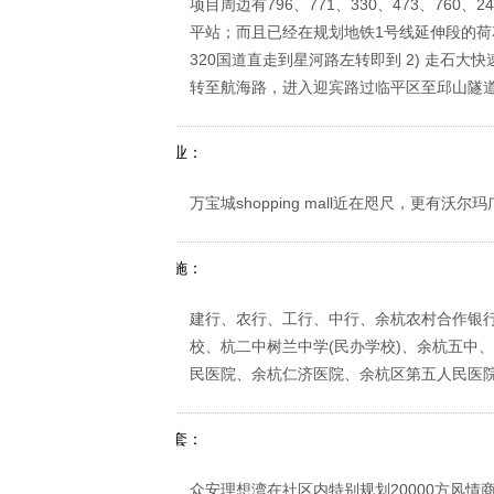
项目周边有796、771、330、473、760
平站；而且已经在规划地铁1号线延伸段的荷花
320国道直走到星河路左转即到 2) 走石大
转至航海路，进入迎宾路过临平区至邱山隧道，
周边商业：
万宝城shopping mall近在咫尺，更
市政设施：
建行、农行、工行、中行、余杭农村合作银
校、杭二中树兰中学(民办学校)、余杭五中
民医院、余杭仁济医院、余杭区第五人民医
内部配套：
众安理想湾在社区内特别规划20000方风情