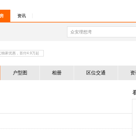
房
资讯
0元独家优惠，首付4.9万起
户型图
相册
区位交通
资