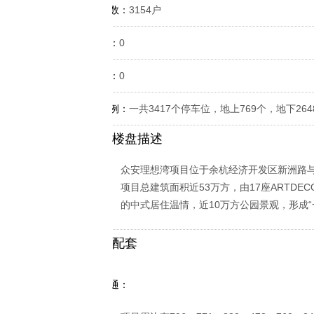
规划户数：
3154户
容积率：
0
绿化率：
0
车位比例：
一共3417个停车位，地上769个，地下264
楼盘描述
众安理想湾项目位于余杭经济开发区新洲路
项目总建筑面积近53万方，由17座ARTD
的中式居住温情，近10万方公园景观，形成
配套
周边交通：