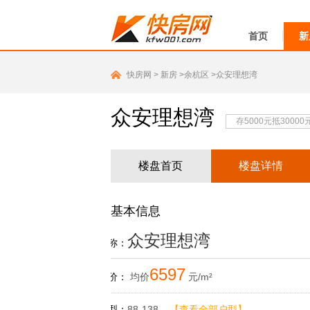
首页
新
快房网
>
新房
>余杭区
>众安理想湾
众安理想湾
存5000元抵3000
楼盘首页
楼盘详情
基本信息
众安理想湾
楼盘名称：
6597
参考售价：
均价
元/m²
主力户型：
88-138
【查看全部户型】