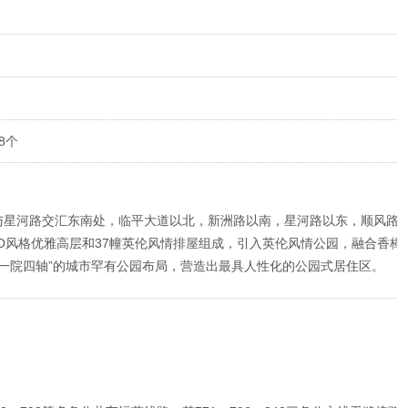
8个
与星河路交汇东南处，临平大道以北，新洲路以南，星河路以东，顺风路
ECO风格优雅高层和37幢英伦风情排屋组成，引入英伦风情公园，融合香樟
“一院四轴”的城市罕有公园布局，营造出最具人性化的公园式居住区。