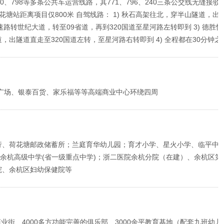
、240、798等多条公共车运营线路，其771、796、240三条公交线无缝接
塘站距离项目仅800米 自驾线路： 1) 秋石高架往北，穿半山隧道，出
快速路转世纪大道，转至09省道，再到320国道至星河路左转即到 3) 德胜
出隧道直走至320国道左转，至星河路右转即到 4) 全程都在30分钟之
有沃尔玛广场、银泰百货、家乐福等等高端商业中心环绕四周
行、荷花塘邮政储蓄所；兰庭育华幼儿园；育才小学、星火小学、临平中
、余杭高级中学(省一级重点中学)；浙二医院余杭分院（在建）、余杭区第
院、余杭区妇幼保健院等
商业街、4000多方功能完善的俱乐部、3000余平教育基地（配套九班幼儿