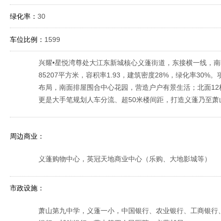
绿化率：
30
车位比例：
1599
兴耀•星悦湾尊处大江东新城核心义蓬街道，东接横一线，南临
85207平方米，容积率1.93，建筑密度28%，绿化率30%
布局，南面排屋围合中心花园，营造户户有景生活；北面1
更是大手笔规划人车分流、超50米楼间距，打造义蓬乃至萧
周边商业：
义蓬购物中心，英冠天地商业中心（乐购、大地影城等）
市政设施：
萧山第九中学，义蓬一小，中国银行、农业银行、工商银行