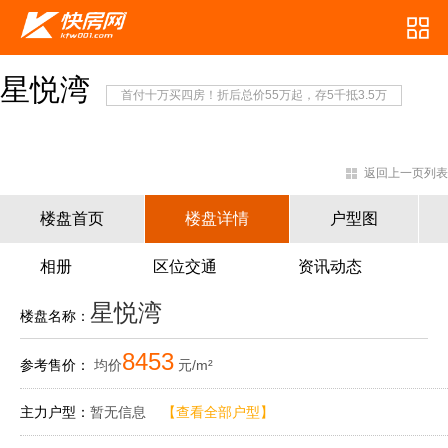
星悦湾
首付十万买四房！折后总价55万起，存5千抵3.5万
返回上一页列表
楼盘首页
楼盘详情
户型图
相册
区位交通
资讯动态
星悦湾
楼盘名称：
8453
参考售价：
均价
元/m²
主力户型：
暂无信息
【查看全部户型】