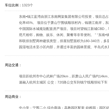
车位比例：
1323个
东南•钱江蓝湾由浙江东南网架集团有限公司投资，项目总占地12
化率45%。 项目位于萧山宁围镇顺坝村内，钱塘江南岸，东
中国国际水城规划配套房产项目。项目对望钱江新城CBD
咫尺相邻，购物、娱乐、休闲、聚餐等非常便利。 ” “东南
和联排别墅两种建筑类型，排屋别墅面积为180-340方，多
园湿地活水至小区内部，并通过丰富的园林景观、半岛式水
周边交通：
项目距杭州市中心武林广场20km，距萧山人民广场约14k
速融入杭州主城区 公交：720路公交车到钱宁线顺坝站下车
周边商业：
中小学：宁围二小 综合商场：高教园区配套 幼稚园：园区