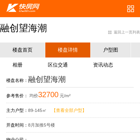
融创望海潮
返回上一页列表
楼盘首页
楼盘详情
户型图
相册
区位交通
资讯动态
融创望海潮
楼盘名称：
32700
参考售价：
均价
元/m²
主力户型：
89-145㎡
【查看全部户型】
开盘时间：
8月加推5号楼
物业公司：