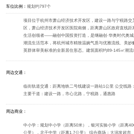
车位比例：
规划约797个
项目位于杭州市萧山经济技术开发区，建设一路与宁税路交叉
区，萧山经济技术开发区医院南侧，距离萧山区政府直线距离
生活创领者——融创中国投资打造，是继融创·华奥时代奥城
潮流生活范本，将杭州城市精致温婉气质与优雅流线、美妙
英群体审美标准的全新居住形态。建筑面积约89-145㎡
周边交通：
临街轨道交通：距离地铁二号线建设一路站1公里 公交线路：340
主要干道：建设一路，市心北路，宁税路，通惠路
周边商业：
中小学：规划中小学（距离50米），银河实验小学（距离400
公里），北干中学（距离1.7公里） 综合商场：大润发超